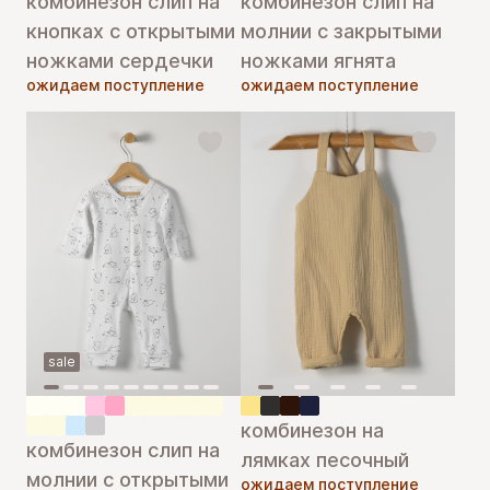
комбинезон слип на
комбинезон слип на
кнопках с открытыми
молнии с закрытыми
ножками сердечки
ножками ягнята
ожидаем поступление
ожидаем поступление
sale
комбинезон на
комбинезон слип на
лямках песочный
молнии с открытыми
ожидаем поступление