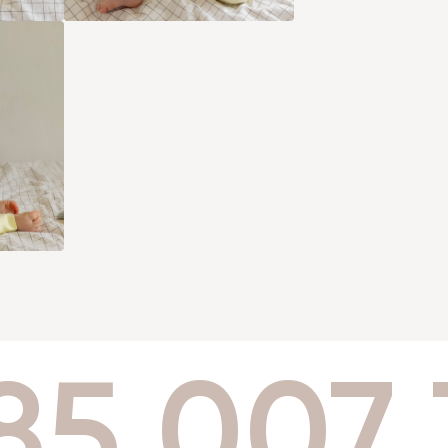
85 007