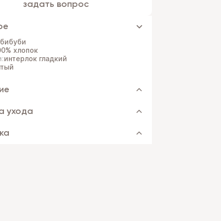
задать вопрос
ре
убибуби
00% хлопок
и:
интерлок гладкий
тый
ие
а ухода
ка