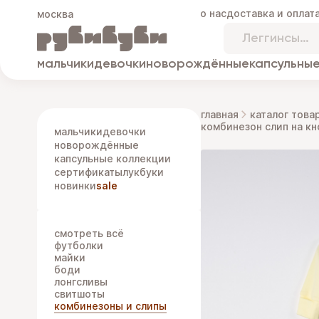
о нас
доставка и оплат
москва
мальчики
девочки
новорождённые
капсульные
главная
каталог това
комбинезон слип на к
мальчики
девочки
новорождённые
капсульные коллекции
сертификаты
лукбуки
новинки
sale
смотреть всё
футболки
майки
боди
лонгсливы
свитшоты
комбинезоны и слипы