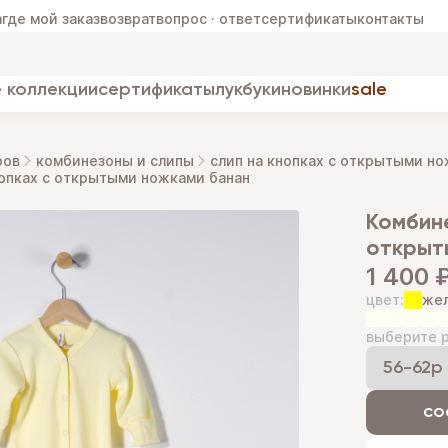
а
где мой заказ
возврат
вопрос · ответ
сертификаты
контакты
 коллекции
сертификаты
лукбуки
новинки
sale
ров
комбинезоны и слипы
слип на кнопках с открытыми н
нопках с открытыми ножками банан
комбинезон слип на кнопках с
открыт
1 400 
цвет:
же
выберите р
со