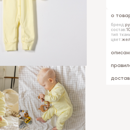
о това
бренд:
р
состав:
1
тип ткан
цвет:
жел
описан
правил
достав