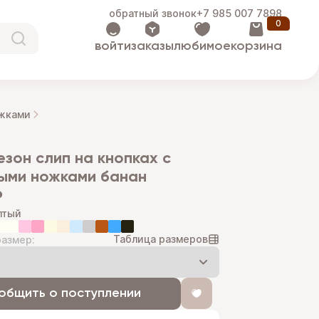
обратный звонок
+7 985 007 7898
0
войти
заказы
любимое
корзина
ожками
ыми ножками банан
₽
лтый
Таблица размеров
азмер:
общить о поступлении