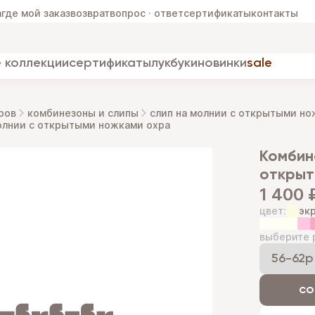
а
где мой заказ
возврат
вопрос · ответ
сертификаты
контакты
 коллекции
сертификаты
лукбуки
новинки
sale
ров
комбинезоны и слипы
слип на молнии с открытыми н
олнии с открытыми ножками охра
комбинезон слип на молнии с
открыт
1 400 
цвет:
эк
выберите 
со