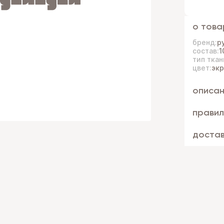
о това
бренд:
р
состав:
1
тип ткан
цвет:
эк
описа
правил
доста