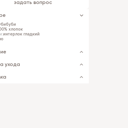
задать вопрос
ре
убибуби
00% хлопок
и:
интерлок гладкий
рю
ние
а ухода
вка