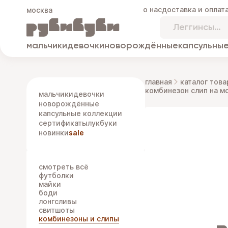
о нас
доставка и оплат
москва
мальчики
девочки
новорождённые
капсульные
главная
каталог това
комбинезон слип на м
мальчики
девочки
новорождённые
капсульные коллекции
сертификаты
лукбуки
новинки
sale
смотреть всё
футболки
майки
боди
лонгсливы
свитшоты
комбинезоны и слипы