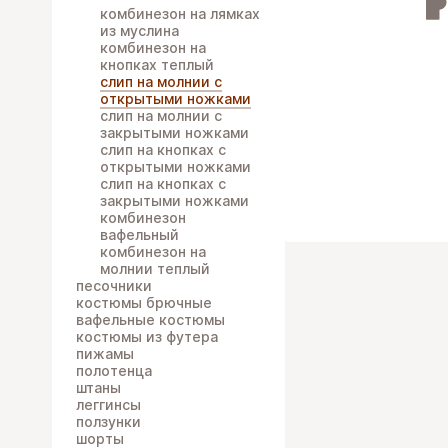
комбинезон на лямках
из муслина
комбинезон на
кнопках теплый
слип на молнии с
открытыми ножками
слип на молнии с
закрытыми ножками
слип на кнопках с
открытыми ножками
слип на кнопках с
закрытыми ножками
комбинезон
вафельный
комбинезон на
молнии теплый
песочники
костюмы брючные
вафельные костюмы
костюмы из футера
пижамы
полотенца
штаны
леггинсы
ползунки
шорты