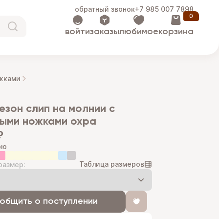
обратный звонок
+7 985 007 7898
0
войти
заказы
любимое
корзина
ожками
ыми ножками охра
₽
рю
Таблица размеров
размер:
общить о поступлении