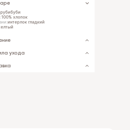
варе
:
рубибуби
:
100% хлопок
ани:
интерлок гладкий
елтый
ание
ила ухода
авка