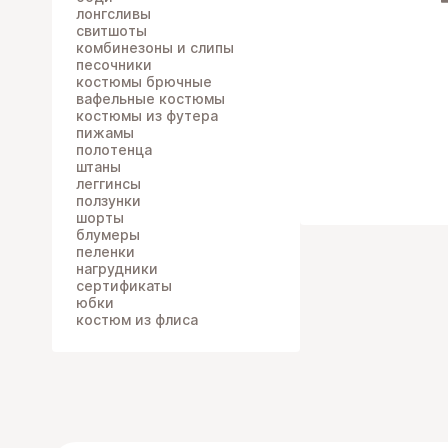
лонгсливы
свитшоты
комбинезоны и слипы
песочники
костюмы брючные
вафельные костюмы
костюмы из футера
пижамы
полотенца
штаны
леггинсы
ползунки
шорты
блумеры
пеленки
нагрудники
сертификаты
юбки
костюм из флиса