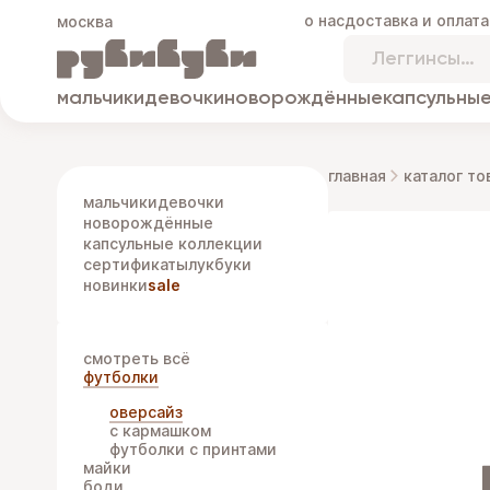
о нас
доставка и оплата
москва
мальчики
девочки
новорождённые
капсульные
главная
каталог то
мальчики
девочки
новорождённые
капсульные коллекции
сертификаты
лукбуки
новинки
sale
смотреть всё
футболки
оверсайз
с кармашком
футболки с принтами
майки
боди