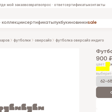
где мой заказ
возврат
вопрос · ответ
сертификаты
контакты
 коллекции
сертификаты
лукбуки
новинки
sale
варов
футболки
оверсайз
футболка оверсайз индиго
фут
900 
цвет:
выберит