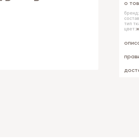
о то
бренд
состав
тип тк
цвет:
ж
опис
прав
дост