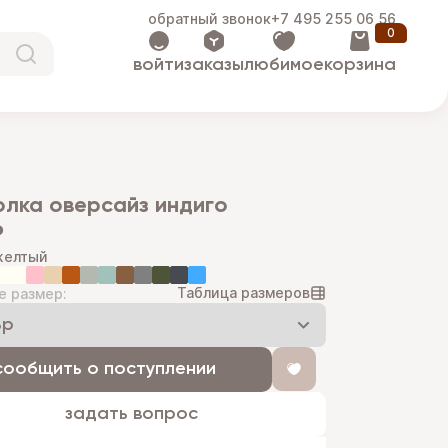
обратный звонок
+7 495 255 06 56
0
войти
заказы
любимое
корзина
болка оверсайз индиго
₽
желтый
Таблица размеров
е размер:
сообщить о поступлении
задать вопрос