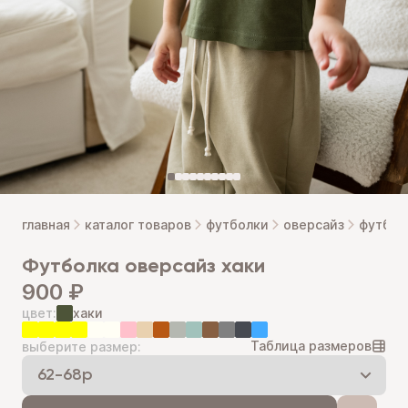
главная
каталог товаров
футболки
оверсайз
футбол
футболка оверсайз хаки
900 ₽
цвет:
хаки
Таблица размеров
выберите размер: