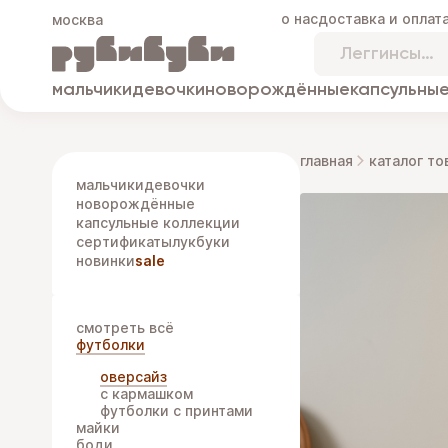
о нас
доставка и оплат
москва
мальчики
девочки
новорождённые
капсульные
главная
каталог то
мальчики
девочки
новорождённые
капсульные коллекции
сертификаты
лукбуки
новинки
sale
смотреть всё
футболки
оверсайз
с кармашком
футболки с принтами
майки
боди