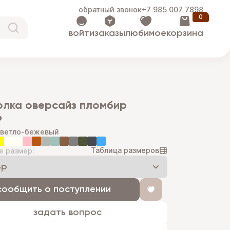
обратный звонок
+7 985 007 7898
0
войти
заказы
любимое
корзина
болка оверсайз пломбир
₽
светло-бежевый
Таблица размеров
е размер:
сообщить о поступлении
задать вопрос