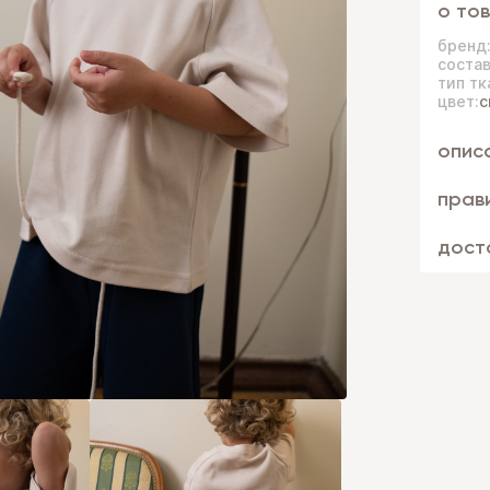
о то
бренд
состав
тип тк
цвет:
с
опис
прав
дост