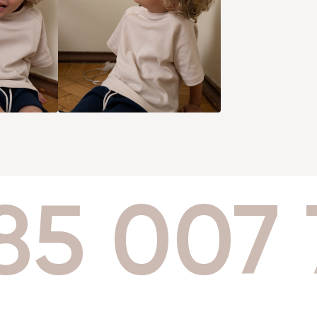
85 007