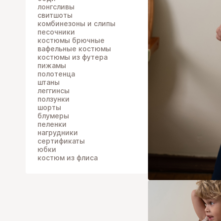
лонгсливы
свитшоты
комбинезоны и слипы
песочники
костюмы брючные
вафельные костюмы
костюмы из футера
пижамы
полотенца
штаны
леггинсы
ползунки
шорты
блумеры
пеленки
нагрудники
сертификаты
юбки
костюм из флиса