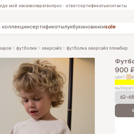
а
где мой заказ
возврат
вопрос · ответ
сертификаты
контакты
 коллекции
сертификаты
лукбуки
новинки
sale
варов
футболки
оверсайз
футболка оверсайз пломбир
фут
900 
цвет:
выберит