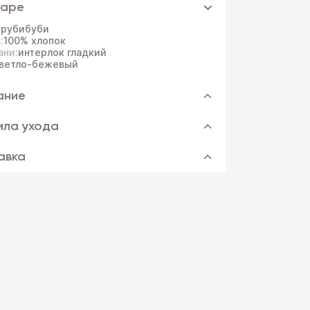
варе
:
рубибуби
:
100% хлопок
ани:
интерлок гладкий
ветло-бежевый
ание
ила ухода
авка