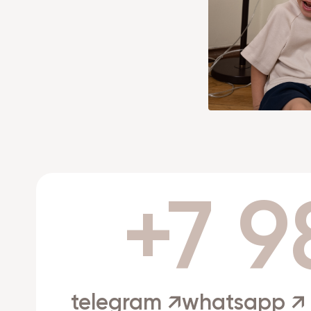
+7 9
telegram ↗
whatsapp ↗