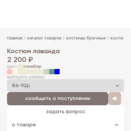
главная
каталог товаров
костюмы брючные
костюм л
костюм лаванда
2 200 ₽
цвет:
пломбир
выберите размер:
сообщить о поступлении
задать вопрос
о товаре