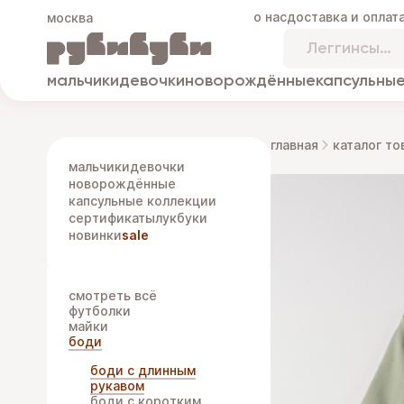
о нас
доставка и оплат
москва
мальчики
девочки
новорождённые
капсульные
главная
каталог то
мальчики
девочки
новорождённые
капсульные коллекции
сертификаты
лукбуки
новинки
sale
смотреть всё
футболки
майки
боди
боди с длинным
рукавом
боди с коротким