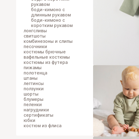
рукавом
боди-кимоно c
длинным рукавом
боди-кимоно с
коротким рукавом
лонгсливы
свитшоты
комбинезоны и слипы
песочники
костюмы брючные
вафельные костюмы
костюмы из футера
пижамы
полотенца
штаны
леггинсы
ползунки
шорты
блумеры
пеленки
нагрудники
сертификаты
юбки
костюм из флиса