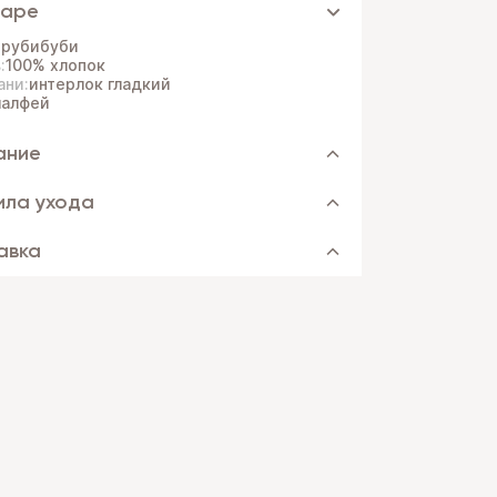
варе
:
рубибуби
:
100% хлопок
ани:
интерлок гладкий
алфей
ание
ила ухода
авка