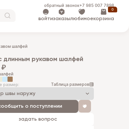
обратный звонок
+7 985 007 7898
0
войти
заказы
любимое
корзина
кавом шалфей
 с длинным рукавом шалфей
 ₽
шалфей
Таблица размеров
е размер:
сообщить о поступлении
задать вопрос