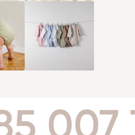
85 007