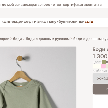
а
где мой заказ
возврат
вопрос · ответ
сертификаты
контакты
 коллекции
сертификаты
лукбуки
новинки
sale
варов
боди
боди с длинным рукавом
боди с длинным ру
боди
1 300
цвет:
выберит