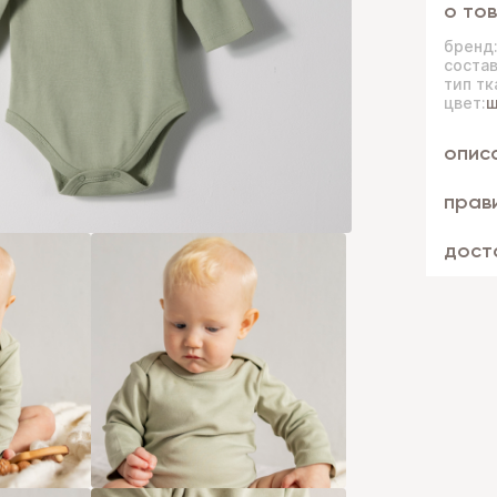
о то
бренд
состав
тип тк
цвет:
ш
опис
прав
дост