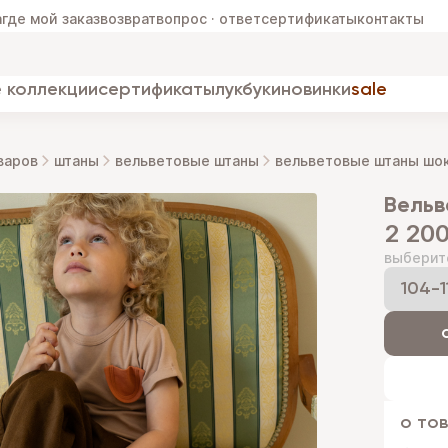
а
где мой заказ
возврат
вопрос · ответ
сертификаты
контакты
 коллекции
сертификаты
лукбуки
новинки
sale
варов
штаны
вельветовые штаны
вельветовые штаны шо
вель
2 200
выберит
о то