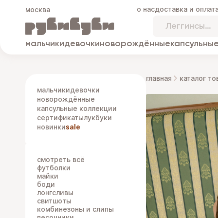
о нас
доставка и оплат
москва
мальчики
девочки
новорождённые
капсульные
главная
каталог то
мальчики
девочки
новорождённые
капсульные коллекции
сертификаты
лукбуки
новинки
sale
смотреть всё
футболки
майки
боди
лонгсливы
свитшоты
комбинезоны и слипы
песочники