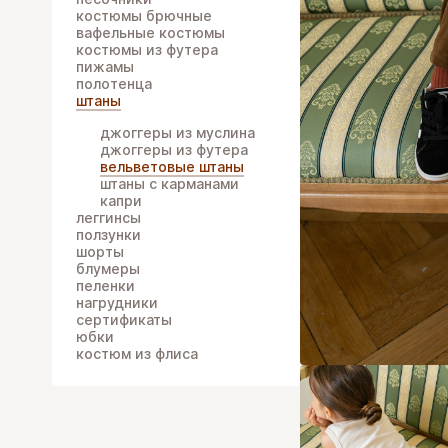
костюмы брючные
вафельные костюмы
костюмы из футера
пижамы
полотенца
штаны
джоггеры из муслина
джоггеры из футера
вельветовые штаны
штаны с карманами
капри
леггинсы
ползунки
шорты
блумеры
пеленки
нагрудники
сертификаты
юбки
костюм из флиса