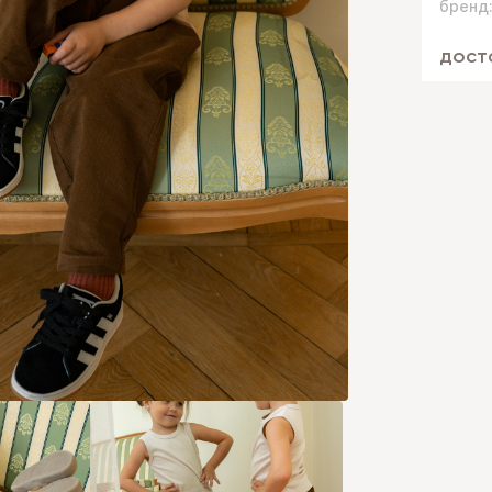
бренд
дост