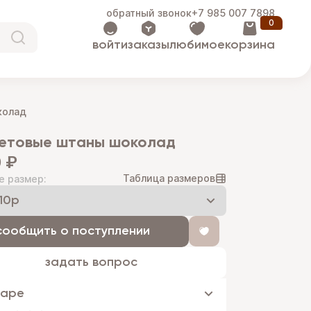
обратный звонок
+7 985 007 7898
0
войти
заказы
любимое
корзина
колад
ветовые штаны шоколад
 ₽
Таблица размеров
е размер:
сообщить о поступлении
задать вопрос
варе