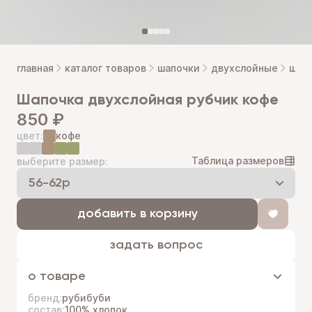
главная
каталог товаров
шапочки
двухслойные
шапо
шапочка двухслойная рубчик кофе
850 ₽
цвет:
кофе
Таблица размеров
выберите размер:
добавить в корзину
задать вопрос
о товаре
бренд:
рубибуби
состав:
100% хлопок