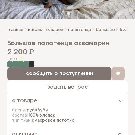
главная
каталог товаров
полотенца
большие
большо
большое полотенце аквамарин
2 200 ₽
цвет:
сообщить о поступлении
задать вопрос
о товаре
бренд:
рубибуби
состав:
100% хлопок
тип ткани:
махровое полотно
описание