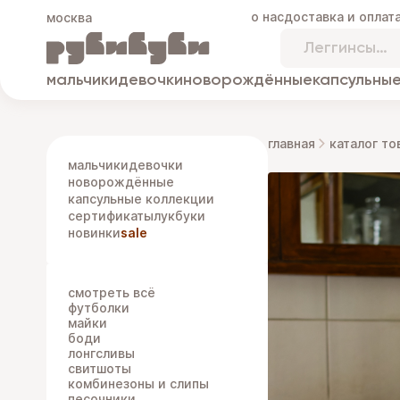
о нас
доставка и оплат
москва
мальчики
девочки
новорождённые
капсульные
главная
каталог то
мальчики
девочки
новорождённые
капсульные коллекции
сертификаты
лукбуки
новинки
sale
смотреть всё
футболки
майки
боди
лонгсливы
свитшоты
комбинезоны и слипы
песочники