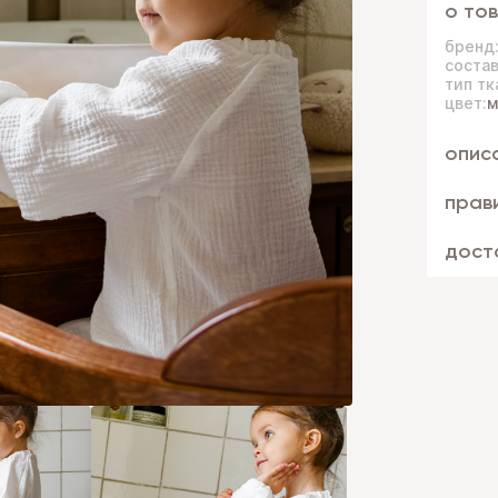
о то
бренд
состав
тип тк
цвет:
м
опис
прав
дост