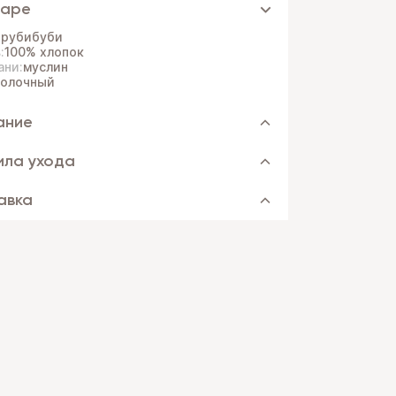
варе
:
рубибуби
:
100% хлопок
ани:
муслин
олочный
ание
ила ухода
авка