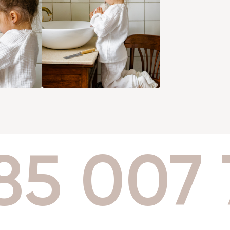
85 007