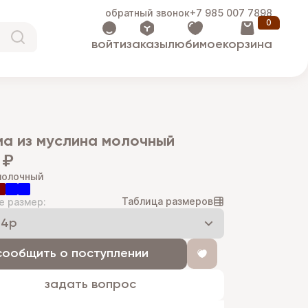
обратный звонок
+7 985 007 7898
0
войти
заказы
любимое
корзина
ма из муслина молочный
 ₽
молочный
Таблица размеров
е размер:
сообщить о поступлении
задать вопрос