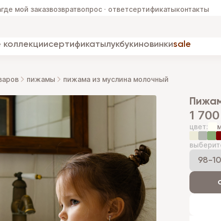
а
где мой заказ
возврат
вопрос · ответ
сертификаты
контакты
 коллекции
сертификаты
лукбуки
новинки
sale
варов
пижамы
пижама из муслина молочный
пижа
1 700
цвет:
выберит