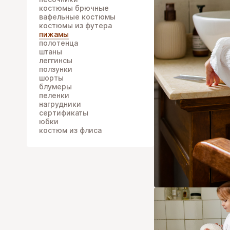
костюмы брючные
вафельные костюмы
костюмы из футера
пижамы
полотенца
штаны
леггинсы
ползунки
шорты
блумеры
пеленки
нагрудники
сертификаты
юбки
костюм из флиса