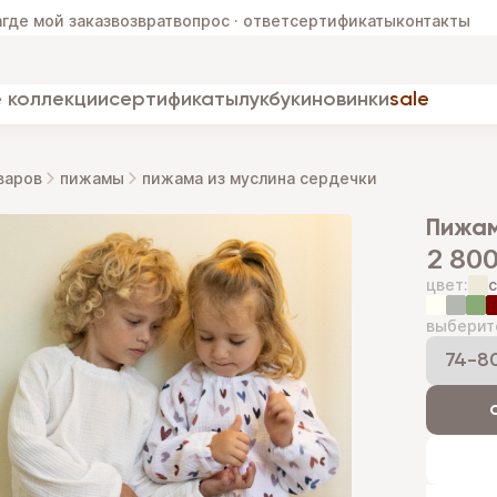
а
где мой заказ
возврат
вопрос · ответ
сертификаты
контакты
 коллекции
сертификаты
лукбуки
новинки
sale
варов
пижамы
пижама из муслина сердечки
пижа
2 800
цвет:
выберит