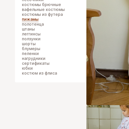
костюмы брючные
вафельные костюмы
костюмы из футера
пижамы
полотенца
штаны
леггинсы
ползунки
шорты
блумеры
пеленки
нагрудники
сертификаты
юбки
костюм из флиса