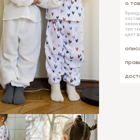
о то
бренд
состав
сезон:
тип тк
цвет:
с
опис
прав
дост