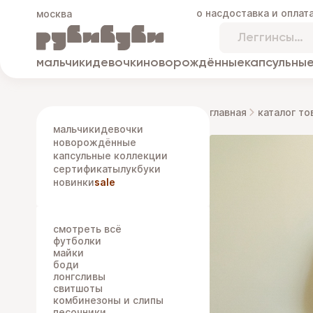
о нас
доставка и оплат
москва
мальчики
девочки
новорождённые
капсульные
главная
каталог то
мальчики
девочки
новорождённые
капсульные коллекции
сертификаты
лукбуки
новинки
sale
смотреть всё
футболки
майки
боди
лонгсливы
свитшоты
комбинезоны и слипы
песочники