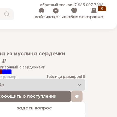
обратный звонок
+7 985 007 7898
0
войти
заказы
любимое
корзина
ма из муслина сердечки
 ₽
сливочный с сердечками
Таблица размеров
е размер:
сообщить о поступлении
задать вопрос