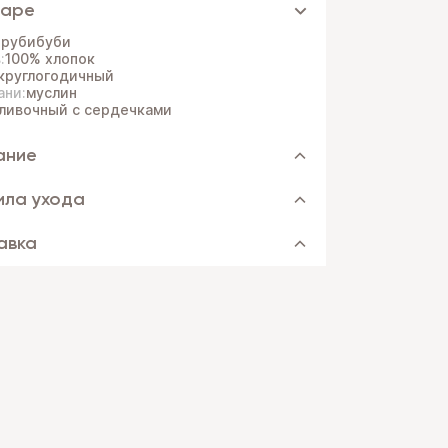
варе
:
рубибуби
:
100% хлопок
круглогодичный
ани:
муслин
ливочный с сердечками
ание
ила ухода
авка