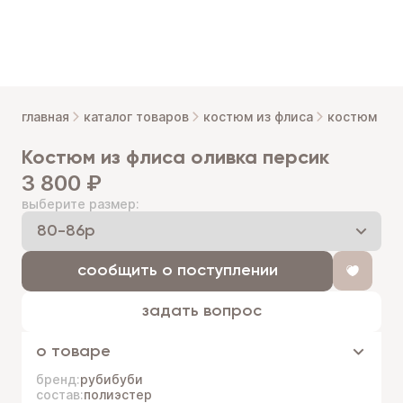
главная
каталог товаров
костюм из флиса
костюм из 
костюм из флиса оливка персик
3 800 ₽
выберите размер:
сообщить о поступлении
задать вопрос
о товаре
бренд:
рубибуби
состав:
полиэстер