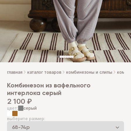
главная
каталог товаров
комбинезоны и слипы
комби
комбинезон из вафельного
интерлока серый
2 100 ₽
цвет:
серый
выберите размер: