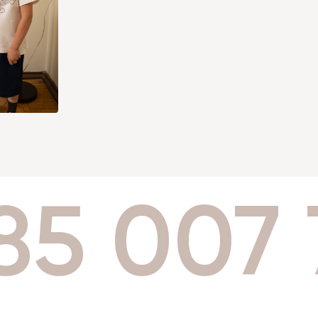
85 007