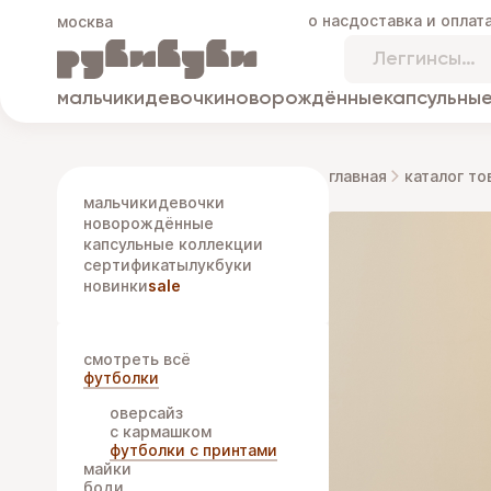
о нас
доставка и оплат
москва
мальчики
девочки
новорождённые
капсульные
главная
каталог то
мальчики
девочки
новорождённые
капсульные коллекции
сертификаты
лукбуки
новинки
sale
смотреть всё
футболки
оверсайз
с кармашком
футболки с принтами
майки
боди