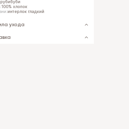
:
рубибуби
:
100% хлопок
ани:
интерлок гладкий
ила ухода
авка