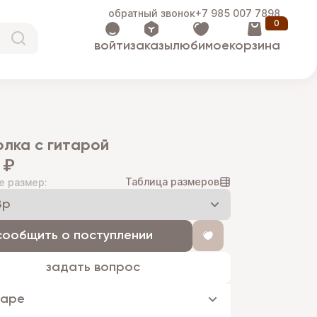
обратный звонок
+7 985 007 7898
0
войти
заказы
любимое
корзина
й
олка с гитарой
 ₽
Таблица размеров
е размер:
сообщить о поступлении
задать вопрос
варе