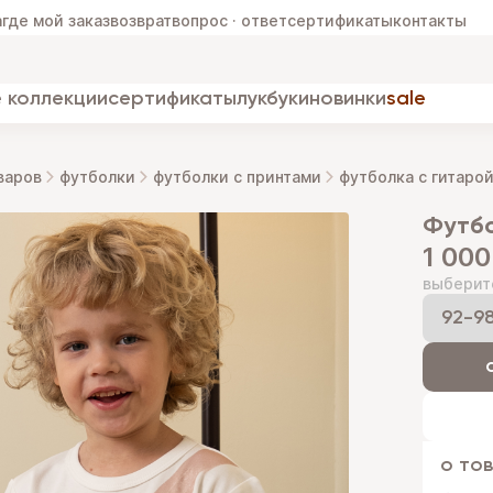
а
где мой заказ
возврат
вопрос · ответ
сертификаты
контакты
 коллекции
сертификаты
лукбуки
новинки
sale
варов
футболки
футболки с принтами
футболка с гитаро
футб
1 000
выберит
о то