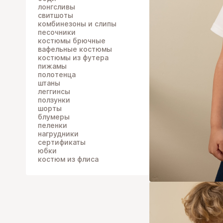
лонгсливы
свитшоты
комбинезоны и слипы
песочники
костюмы брючные
вафельные костюмы
костюмы из футера
пижамы
полотенца
штаны
леггинсы
ползунки
шорты
блумеры
пеленки
нагрудники
сертификаты
юбки
костюм из флиса