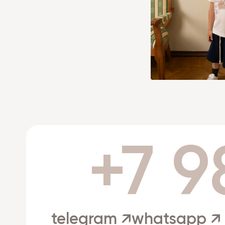
+7 9
telegram ↗
whatsapp ↗