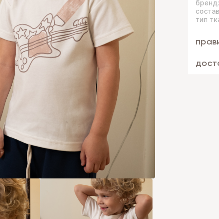
бренд
состав
тип тк
прав
дост