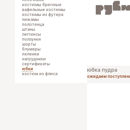
костюмы брючные
вафельные костюмы
костюмы из футера
пижамы
полотенца
штаны
леггинсы
ползунки
шорты
блумеры
пеленки
нагрудники
сертификаты
юбки
юбка пудра
костюм из флиса
ожидаем поступлен