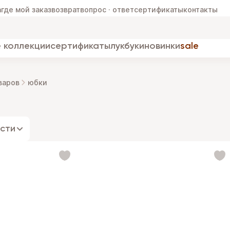
а
где мой заказ
возврат
вопрос · ответ
сертификаты
контакты
 коллекции
сертификаты
лукбуки
новинки
sale
варов
юбки
сти