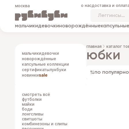
о нас
доставка и оплат
москва
мальчики
девочки
новорождённые
капсульные
главная
каталог то
юбки
мальчики
девочки
новорождённые
капсульные коллекции
сертификаты
лукбуки
по популярно
новинки
sale
смотреть всё
футболки
майки
боди
лонгсливы
свитшоты
комбинезоны и слипы
песочники